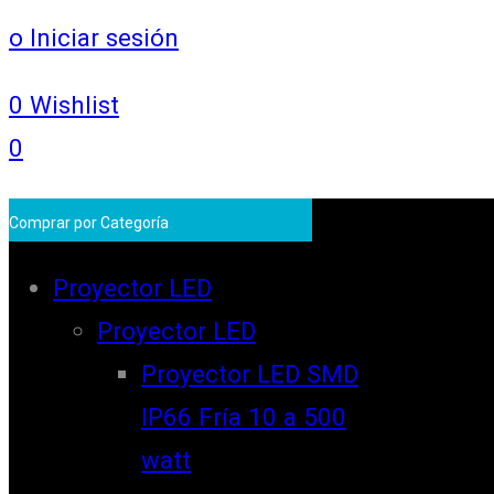
o Iniciar sesión
0
Wishlist
0
Comprar por Categoría
Proyector LED
Proyector LED
Proyector LED SMD
IP66 Fría 10 a 500
watt