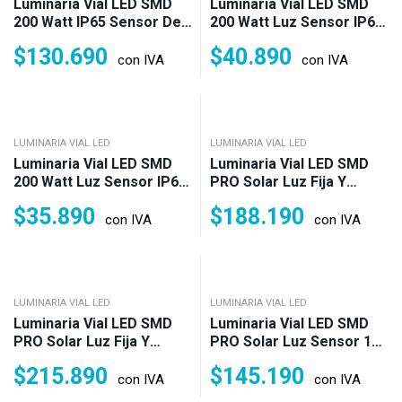
Luminaria Vial LED SMD
Luminaria Vial LED SMD
200 Watt IP65 Sensor De
200 Watt Luz Sensor IP65
Movimiento Luz Fría
Fría (200w)
$
130.690
$
40.890
(1.600w)
con IVA
con IVA
LUMINARIA VIAL LED
LUMINARIA VIAL LED
Luminaria Vial LED SMD
Luminaria Vial LED SMD
200 Watt Luz Sensor IP66
PRO Solar Luz Fija Y
Fría (200w)
Sensor 200 Watt IP66 Fría
$
35.890
$
188.190
(3.200w)
con IVA
con IVA
LUMINARIA VIAL LED
LUMINARIA VIAL LED
Luminaria Vial LED SMD
Luminaria Vial LED SMD
PRO Solar Luz Fija Y
PRO Solar Luz Sensor 120
Sensor 300 Watt IP66 Fría
Watt IP66 Fría (1.800w)
$
215.890
$
145.190
(4.800w)
con IVA
con IVA