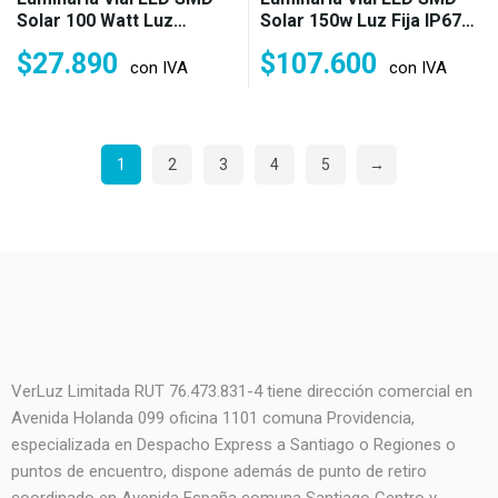
Solar 100 Watt Luz
Solar 150w Luz Fija IP67
Sensor IP65 Fría (100w)
Fría O Neutra (150w)
$
27.890
$
107.600
con IVA
con IVA
1
2
3
4
5
→
VerLuz Limitada RUT 76.473.831-4 tiene dirección comercial en
Avenida Holanda 099 oficina 1101 comuna Providencia,
especializada en Despacho Express a Santiago o Regiones o
puntos de encuentro, dispone además de punto de retiro