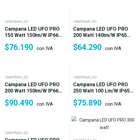
CAMPANA LED
CAMPANA LED
Campana LED UFO PRO
Campana LED UFO PRO
150 Watt 150lm/w IP66
200 Watt 140lm/w IP65
Fría Neutra O Cálida
Fría Garantía 1 Año
$
76.190
$
64.290
Garantía 3 Años (2.250w)
(2.800w)
con IVA
con IVA
CAMPANA LED
CAMPANA LED
Campana LED UFO PRO
Campana LED UFO PRO
200 Watt 150lm/w IP66
250 Watt 100 Lm/w IP65
Fría Neutra O Cálida
Fría O Neutra Garantía 1
$
90.490
$
75.890
Garantía 3 Años (3.000w)
Año (2.500w)
con IVA
con IVA
CAMPANA LED