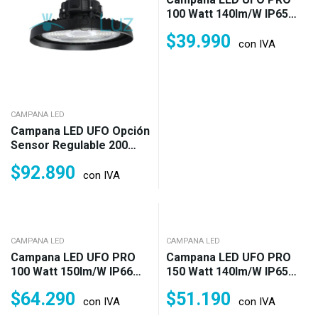
100 Watt 140lm/w IP65
6.500°k Garantía 1 Año
$
39.990
(1.400w)
con IVA
CAMPANA LED
Campana LED UFO Opción
Sensor Regulable 200
Watt 150 Lm/w IP66 Fría
$
92.890
(5.000w)
con IVA
CAMPANA LED
CAMPANA LED
Campana LED UFO PRO
Campana LED UFO PRO
100 Watt 150lm/w IP66
150 Watt 140lm/w IP65
Fría Neutra O Cálida
6.500°k Garantía 1 Año
$
64.290
$
51.190
Garantía 3 Años (1.500w)
(2.100w)
con IVA
con IVA