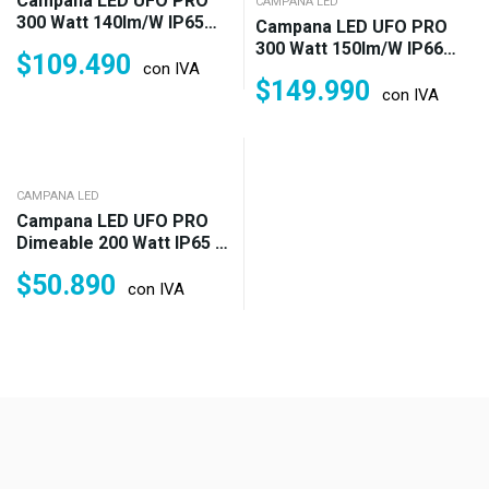
Campana LED UFO PRO
CAMPANA LED
300 Watt 140lm/w IP65
Campana LED UFO PRO
6.500°k Garantía 1 Año
300 Watt 150lm/w IP66
$
109.490
(4.200w)
con IVA
Fría Neutra O Cálida
$
149.990
Garantía 3 Años (4.500w)
con IVA
CAMPANA LED
Campana LED UFO PRO
Dimeable 200 Watt IP65 3
CCT Luz Fría, Neutra Y
$
50.890
Cálida (3.600w)
con IVA