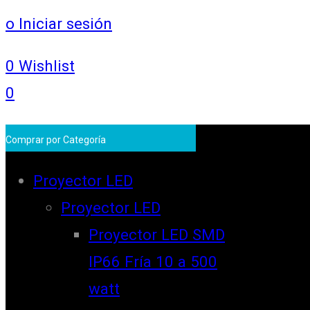
o Iniciar sesión
0
Wishlist
0
Comprar por Categoría
Proyector LED
Proyector LED
Proyector LED SMD
IP66 Fría 10 a 500
watt