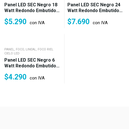
Panel LED SEC Negro 18
Panel LED SEC Negro 24
Watt Redondo Embutido
Watt Redondo Embutido
IP20 Frío, Neutro O Cálido
IP20 Frío, Neutro O Cálido
$
5.290
$
7.690
(150w)
(200w)
con IVA
con IVA
PANEL, FOCO, LINEAL, FOCO RIEL
CIELO LED
Panel LED SEC Negro 6
Watt Redondo Embutido
IP20 Frío, Neutro O Cálido
$
4.290
(40w)
con IVA