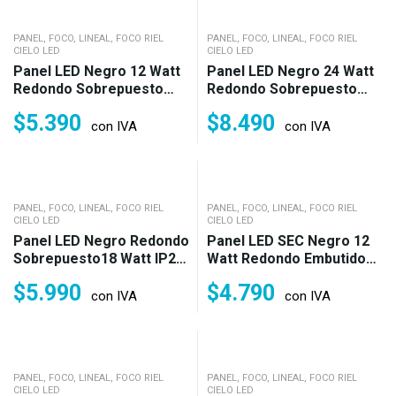
PANEL, FOCO, LINEAL, FOCO RIEL
PANEL, FOCO, LINEAL, FOCO RIEL
CIELO LED
CIELO LED
Panel LED Negro 12 Watt
Panel LED Negro 24 Watt
Redondo Sobrepuesto
Redondo Sobrepuesto
IP20 Frío, Neutro O Cálido
IP20 Frío O Neutro (220w)
$
5.390
$
8.490
(100w)
con IVA
con IVA
PANEL, FOCO, LINEAL, FOCO RIEL
PANEL, FOCO, LINEAL, FOCO RIEL
CIELO LED
CIELO LED
Panel LED Negro Redondo
Panel LED SEC Negro 12
Sobrepuesto18 Watt IP20
Watt Redondo Embutido
Frío, Neutro O Cálido (160
IP20 Frío, Neutro O Cálido
$
5.990
$
4.790
Watt)
(100w)
con IVA
con IVA
PANEL, FOCO, LINEAL, FOCO RIEL
PANEL, FOCO, LINEAL, FOCO RIEL
CIELO LED
CIELO LED