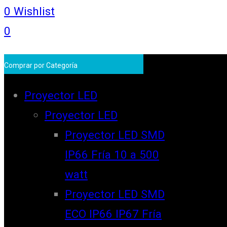
0
Wishlist
0
Comprar por Categoría
Proyector LED
Proyector LED
Proyector LED SMD
IP66 Fría 10 a 500
watt
Proyector LED SMD
ECO IP66 IP67 Fría