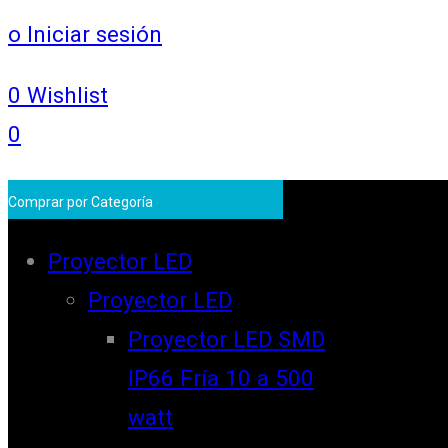
o Iniciar sesión
0
Wishlist
0
Comprar por Categoría
Proyector LED
Proyector LED
Proyector LED SMD
IP66 Fría 10 a 500
watt