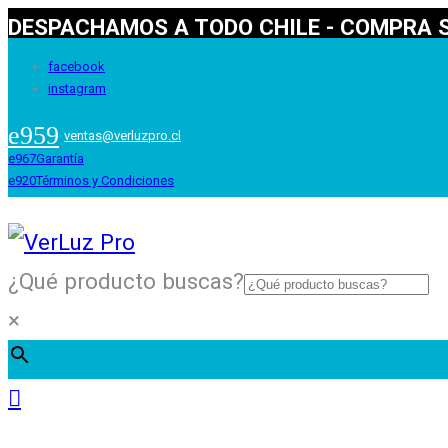
DESPACHAMOS A TODO CHILE - COMPRA S
facebook
instagram
ventas@verluzpro.cl
Garantía
Términos y Condiciones
¿Qué producto buscas?
×