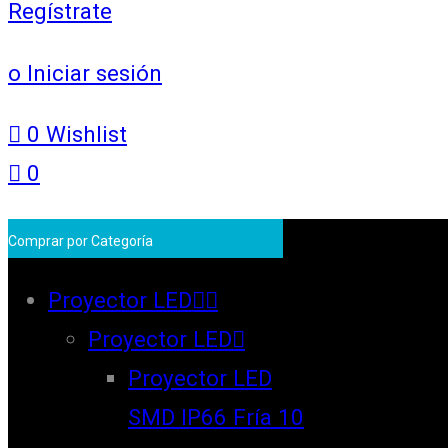
Regístrate
o Iniciar sesión
0
Wishlist
0
Comprar por Categoría
Proyector LED
Proyector LED
Proyector LED
SMD IP66 Fría 10