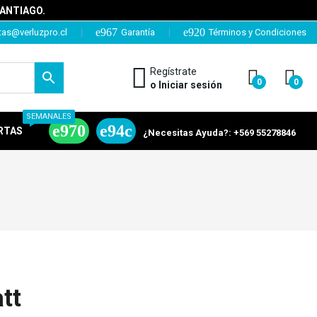
SANTIAGO.
tas@verluzpro.cl
Garantía
Términos y Condiciones
Regístrate
0
0
o Iniciar sesión
SEMANALES
RTAS
¿Necesitas Ayuda?: +569 55278846
tt