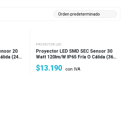
PROYECTOR LED
ensor 20
Proyector LED SMD SEC Sensor 30
álida (240
Watt 120lm/w IP65 Fría O Cálida (360
W)
$
13.190
con IVA