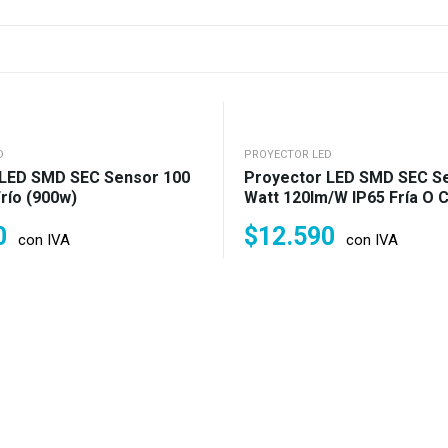
D
PROYECTOR LED
 LED SMD SEC Sensor 100
Proyector LED SMD SEC S
río (900w)
Watt 120lm/w IP65 Fría O C
W)
0
$
12.590
con IVA
con IVA