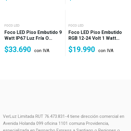
FOCO LED
FOCO LED
Foco LED Piso Embutido 9
Foco LED Piso Embutido
Watt IP67 Luz Fría O
RGB 12-24 Volt 1 Watt
Cálida (90w)
IP67 (10w)
$
33.690
$
19.990
con IVA
con IVA
VerLuz Limitada RUT 76.473.831-4 tiene dirección comercial en
Avenida Holanda 099 oficina 1101 comuna Providencia,
especializada en Despacho Express a Santiago o Regiones o