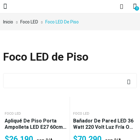
0
Inicio
Foco LED
Foco LED De Piso
Foco LED de Piso
FOCO LED
FOCO LED
Apliqué De Piso Porta
Bañador De Pared LED 36
Ampolleta LED E27 60cm
Watt 220 Volt Luz Fría O
IP65
Cálida IP65 (470w)
$
26.190
$
70.290