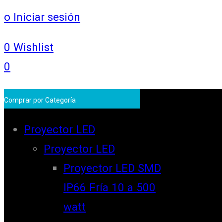
o Iniciar sesión
0
Wishlist
0
Comprar por Categoría
Proyector LED
Proyector LED
Proyector LED SMD
IP66 Fría 10 a 500
watt