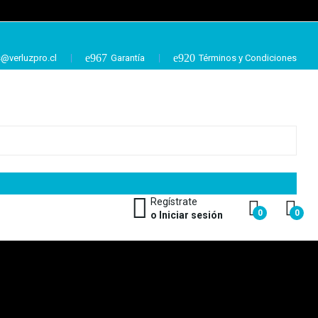
@verluzpro.cl
Garantía
Términos y Condiciones
Regístrate
0
0
o Iniciar sesión