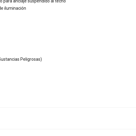
do para anclaje suspendido al techo
de iluminación
ustancias Peligrosas)