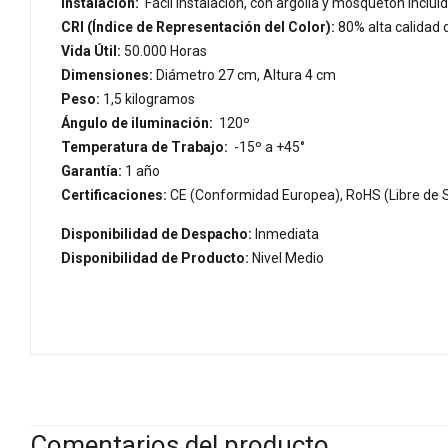
Instalación:
Fácil instalación, con argolla y mosquetón inclui
CRI (Índice de Representación del Color):
80% alta calidad 
Vida Útil:
50.000 Horas
Dimensiones:
Diámetro 27 cm, Altura 4 cm
Peso:
1,5 kilogramos
Ángulo de iluminación:
120º
Temperatura de Trabajo:
-15º a +45°
Garantía:
1 año
Certificaciones:
CE (Conformidad Europea), RoHS (Libre de S
Disponibilidad de Despacho:
Inmediata
Disponibilidad de Producto:
Nivel Medio
Comentarios del producto