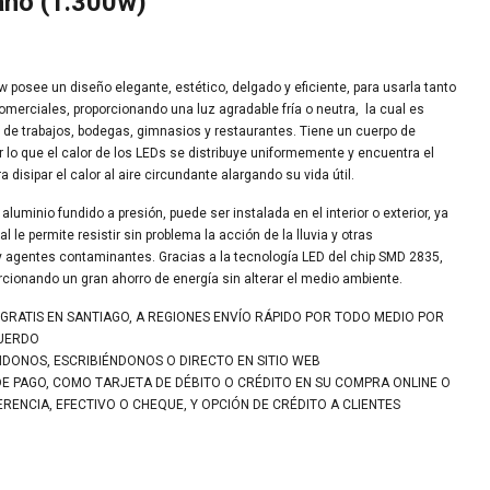
año (1.300w)
see un diseño elegante, estético, delgado y eficiente, para usarla tanto
merciales, proporcionando una luz agradable fría o neutra, la cual es
as de trabajos, bodegas, gimnasios y restaurantes. Tiene un cuerpo de
or lo que el calor de los LEDs se distribuye uniformemente y encuentra el
disipar el calor al aire circundante alargando su vida útil.
aluminio fundido a presión, puede ser instalada en el interior o exterior, ya
 le permite resistir sin problema la acción de la lluvia y otras
 agentes contaminantes. Gracias a la tecnología LED del chip SMD 2835,
orcionando un gran ahorro de energía sin alterar el medio ambiente.
 GRATIS EN SANTIAGO, A REGIONES ENVÍO RÁPIDO POR TODO MEDIO POR
CUERDO
NDONOS, ESCRIBIÉNDONOS O DIRECTO EN SITIO WEB
DE PAGO, COMO TARJETA DE DÉBITO O CRÉDITO EN SU COMPRA ONLINE O
ENCIA, EFECTIVO O CHEQUE, Y OPCIÓN DE CRÉDITO A CLIENTES