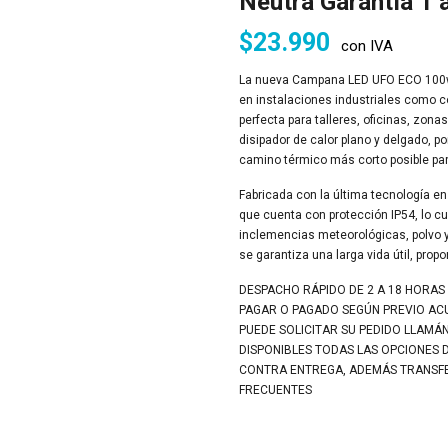
Neutra Garantía 1 
$
23.990
con IVA
La nueva Campana LED UFO ECO 100w po
en instalaciones industriales como co
perfecta para talleres, oficinas, zon
disipador de calor plano y delgado, p
camino térmico más corto posible para 
Fabricada con la última tecnología en 
que cuenta con protección IP54, lo cual
inclemencias meteorológicas, polvo y
se garantiza una larga vida útil, prop
DESPACHO RÁPIDO DE 2 A 18 HORAS
PAGAR O PAGADO SEGÚN PREVIO A
PUEDE SOLICITAR SU PEDIDO LLAMÁ
DISPONIBLES TODAS LAS OPCIONES 
CONTRA ENTREGA, ADEMÁS TRANSFER
FRECUENTES