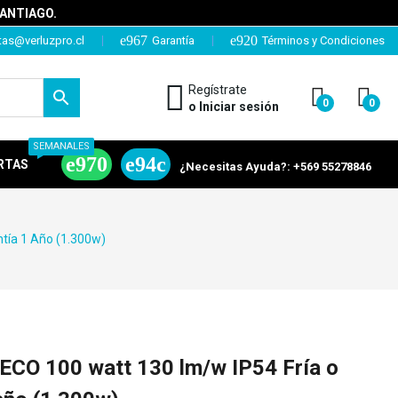
SANTIAGO.
tas@verluzpro.cl
Garantía
Términos y Condiciones
Regístrate
0
0
o Iniciar sesión
SEMANALES
RTAS
¿Necesitas Ayuda?: +569 55278846
tía 1 Año (1.300w)
CO 100 watt 130 lm/w IP54 Fría o