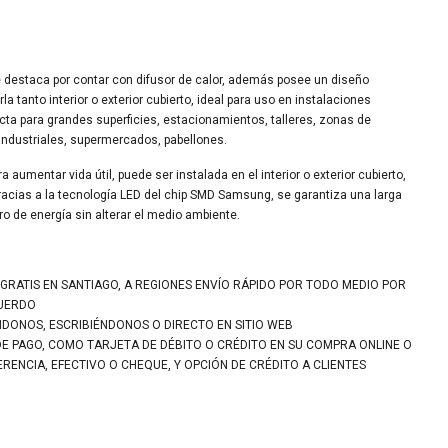
estaca por contar con difusor de calor, además posee un diseño
rla tanto interior o exterior cubierto, ideal para uso en instalaciones
cta para grandes superficies, estacionamientos, talleres, zonas de
industriales, supermercados, pabellones.
 aumentar vida útil, puede ser instalada en el interior o exterior cubierto,
racias a la tecnología LED del chip SMD Samsung, se garantiza una larga
ro de energía sin alterar el medio ambiente.
 GRATIS EN SANTIAGO, A REGIONES ENVÍO RÁPIDO POR TODO MEDIO POR
CUERDO
NDONOS, ESCRIBIÉNDONOS O DIRECTO EN SITIO WEB
DE PAGO, COMO TARJETA DE DÉBITO O CRÉDITO EN SU COMPRA ONLINE O
ENCIA, EFECTIVO O CHEQUE, Y OPCIÓN DE CRÉDITO A CLIENTES