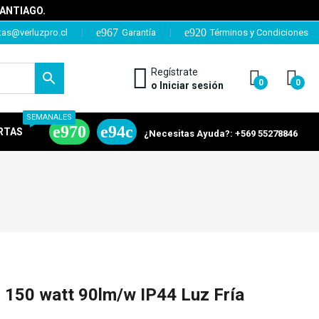
SANTIAGO.
tas@verluzpro.cl
Garantía
Términos y Condiciones
Regístrate
0
0
o Iniciar sesión
SEMANALES
RTAS
¿Necesitas Ayuda?: +569 55278846
50 watt 90lm/w IP44 Luz Fría