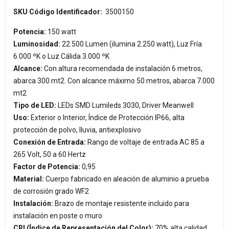
SKU Código Identificador:
3500150
Potencia:
150 watt
Luminosidad:
22.500 Lumen (ilumina 2.250 watt), Luz Fría
6.000 ºK o Luz Cálida 3.000 ºK
Alcance:
Con altura recomendada de instalación 6 metros,
abarca 300 mt2. Con alcance máximo 50 metros, abarca 7.000
mt2
Tipo de LED:
LEDs SMD Lumileds 3030, Driver Meanwell
Uso:
Exterior o Interior, Índice de Protección IP66, alta
protección de polvo, lluvia, antiexplosivo
Conexión de Entrada:
Rango de voltaje de entrada AC 85 a
265 Volt, 50 a 60 Hertz
Factor de Potencia:
0,95
Material:
Cuerpo fabricado en aleación de aluminio a prueba
de corrosión grado WF2
Instalación:
Brazo de montaje resistente incluido para
instalación en poste o muro
CRI (Índice de Representación del Color):
70% alta calidad