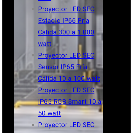
Proyector LED SEC
Estadio IP66 Fría
Cálida 300 a 1.000
watt
Proyector LED SEC
Sensor IP65 Fría
Cálida 10 a 100 watt
Proyector LED SEC
IP65 RGB Smart 10 a
50 watt
Proyector LED SEC