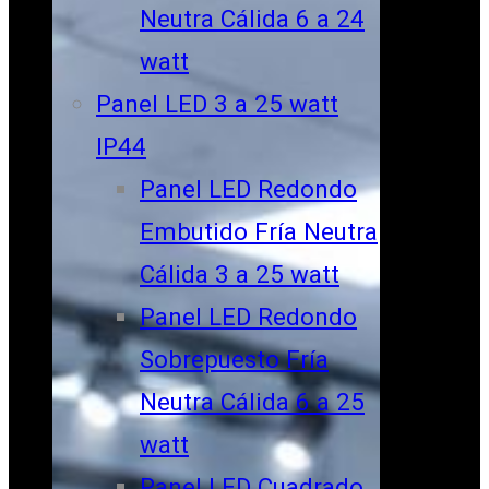
Neutra Cálida 6 a 24
watt
Panel LED 3 a 25 watt
IP44
Panel LED Redondo
Embutido Fría Neutra
Cálida 3 a 25 watt
Panel LED Redondo
Sobrepuesto Fría
Neutra Cálida 6 a 25
watt
Panel LED Cuadrado