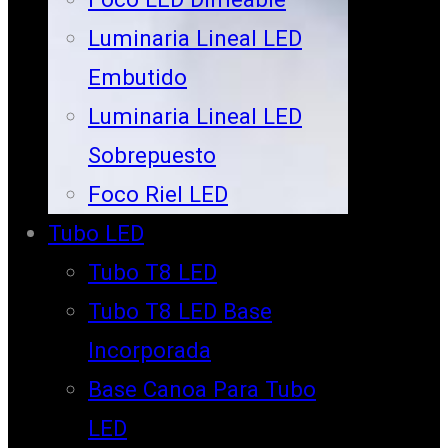
Luminaria Lineal LED
Embutido
Luminaria Lineal LED
Sobrepuesto
Foco Riel LED
Tubo LED
Tubo T8 LED
Tubo T8 LED Base
Incorporada
Base Canoa Para Tubo
LED