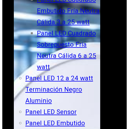
Embutido Fría Neutra
Cálida 3 a 25 watt
Panel LED Cuadrado
Sobrepuesto Fría
Neutra Cálida 6 a 25
watt
Panel LED 12 a 24 watt
Terminación Negro
Aluminio
Panel LED Sensor
Panel LED Embutido