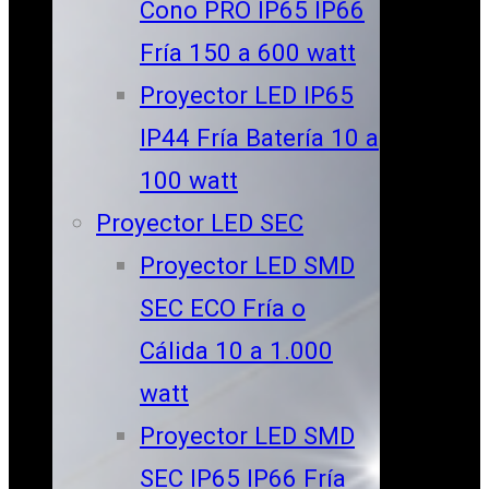
Cono PRO IP65 IP66
Fría 150 a 600 watt
Proyector LED IP65
IP44 Fría Batería 10 a
100 watt
Proyector LED SEC
Proyector LED SMD
SEC ECO Fría o
Cálida 10 a 1.000
watt
Proyector LED SMD
SEC IP65 IP66 Fría