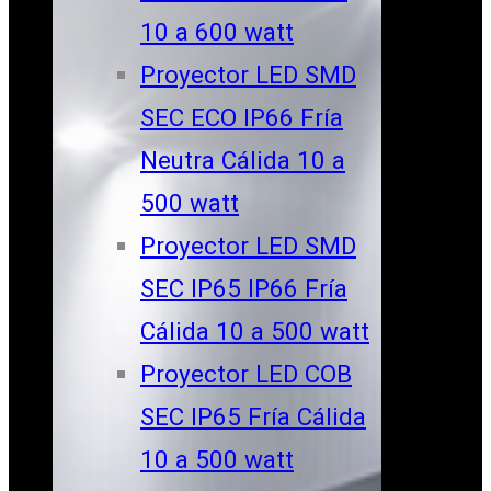
10 a 600 watt
Proyector LED SMD
SEC ECO IP66 Fría
Neutra Cálida 10 a
500 watt
Proyector LED SMD
SEC IP65 IP66 Fría
Cálida 10 a 500 watt
Proyector LED COB
SEC IP65 Fría Cálida
10 a 500 watt