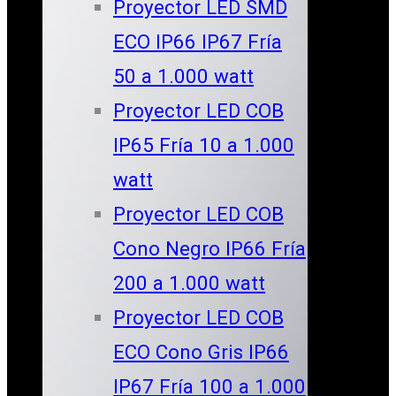
Proyector LED SMD
ECO IP66 IP67 Fría
50 a 1.000 watt
Proyector LED COB
IP65 Fría 10 a 1.000
watt
Proyector LED COB
Cono Negro IP66 Fría
200 a 1.000 watt
Proyector LED COB
ECO Cono Gris IP66
IP67 Fría 100 a 1.000