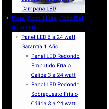
Campana LED
Panel, Foco, Lineal, Foco Riel
Cielo LED
Panel LED 6 a 24 watt
Garantía 1 Año
Panel LED Redondo
Embutido Fría o
Cálida 3 a 24 watt
Panel LED Redondo
Sobrepuesto Fría o
Cálida 3 a 24 watt