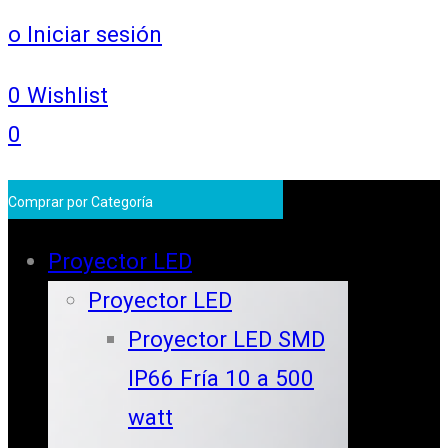
o Iniciar sesión
0
Wishlist
0
Comprar por Categoría
Proyector LED
Proyector LED
Proyector LED SMD
IP66 Fría 10 a 500
watt