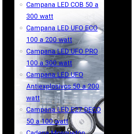
Campana LED COB 50 a
300 watt
Campana LED UFO ECO
100 a 200 watt
Campana LED UFO PRO
100 a 300 watt
Campana LED UFO
Antiexplosivos 50 a 200
watt
Campana LED E27 DECO
50 a 100 watt
Cadena Mosquetón