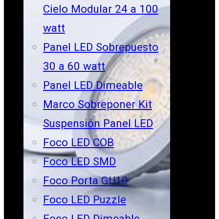
Cielo Modular 24 a 100
watt
Panel LED Sobrepuesto
30 a 60 watt
Panel LED Dimeable
Marco Sobreponer Kit
Suspensión Panel LED
Foco LED COB
Foco LED SMD
Foco Porta GU10
Foco LED Puzzle
Foco LED Dimeable