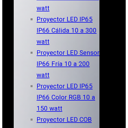
watt
Proyector LED IP65
IP66 Cálida 10 a 300
watt
Proyector LED Sensor
IP66 Fría 10 a 200
watt
Proyector LED IP65
IP66 Color RGB 10 a
150 watt
Proyector LED COB