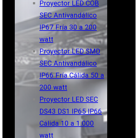
Proyector LED COB
SEC Antivandálico
IP67 Fría 30 a 200
watt
Proyector LED SMD
SEC Antivandálico
IP66 Fría Cálida 50 a
200 watt
Proyector LED SEC
DS43 DS1 IP65 IP66
Cálida 10 a 1.000
watt