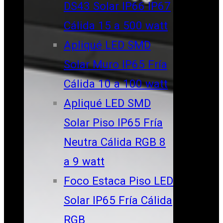
DS43 Solar IP66 IP67
Cálida 15 a 500 watt
Apliqué LED SMD
Solar Muro IP65 Fría
Cálida 10 a 100 watt
Apliqué LED SMD
Solar Piso IP65 Fría
Neutra Cálida RGB 8
a 9 watt
Foco Estaca Piso LED
Solar IP65 Fría Cálida
RGB