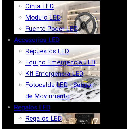
Cinta LED
Modulo LED
Fuente Poder LED
Accesorios LED
Repuestos LED
Equipo Emergencia LED
Kit Emergencia LED
Fotocelda LED - Sensor
de Movimiento
Regalos LED
Regalos LED