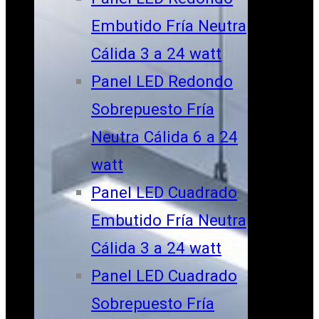
Embutido Fría Neutra
Cálida 3 a 24 watt
Panel LED Redondo
Sobrepuesto Fría
Neutra Cálida 6 a 24
watt
Panel LED Cuadrado
Embutido Fría Neutra
Cálida 3 a 24 watt
Panel LED Cuadrado
Sobrepuesto Fría