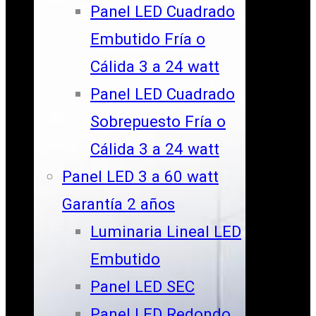
Panel LED Cuadrado
Embutido Fría o
Cálida 3 a 24 watt
Panel LED Cuadrado
Sobrepuesto Fría o
Cálida 3 a 24 watt
Panel LED 3 a 60 watt
Garantía 2 años
Luminaria Lineal LED
Embutido
Panel LED SEC
Panel LED Redondo