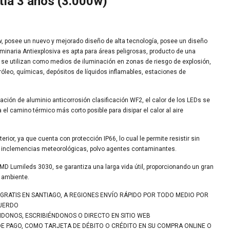
tía 3 años (3.000w)
 posee un nuevo y mejorado diseño de alta tecnología, posee un diseño
luminaria Antiexplosiva es apta para áreas peligrosas, producto de una
se utilizan como medios de iluminación en zonas de riesgo de explosión,
róleo, químicas, depósitos de líquidos inflamables, estaciones de
ción de aluminio anticorrosión clasificación WF2, el calor de los LEDs se
el camino térmico más corto posible para disipar el calor al aire
terior, ya que cuenta con protección IP66, lo cual le permite resistir sin
ras inclemencias meteorológicas, polvo agentes contaminantes.
SMD Lumileds 3030, se garantiza una larga vida útil, proporcionando un gran
o ambiente.
 GRATIS EN SANTIAGO, A REGIONES ENVÍO RÁPIDO POR TODO MEDIO POR
CUERDO
NDONOS, ESCRIBIÉNDONOS O DIRECTO EN SITIO WEB
DE PAGO, COMO TARJETA DE DÉBITO O CRÉDITO EN SU COMPRA ONLINE O