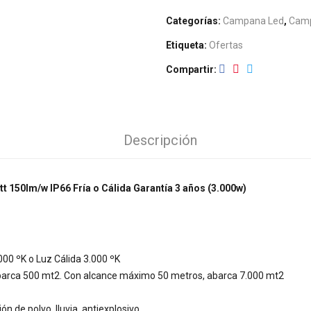
Categorías:
Campana Led
,
Camp
Etiqueta:
Ofertas
Compartir
Descripción
 150lm/w IP66 Fría o Cálida Garantía 3 años (3.000w)
000 ºK o Luz Cálida 3.000 ºK
abarca 500 mt2. Con alcance máximo 50 metros, abarca 7.000 mt2
ión de polvo, lluvia, antiexplosivo