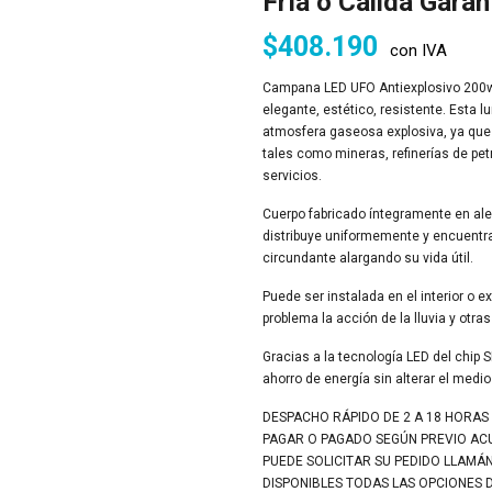
Fría o Cálida Garan
$
408.190
con IVA
Campana LED UFO Antiexplosivo 200w,
elegante, estético, resistente. Esta 
atmosfera gaseosa explosiva, ya que 
tales como mineras, refinerías de pet
servicios.
Cuerpo fabricado íntegramente en alea
distribuye uniformemente y encuentra 
circundante alargando su vida útil.
Puede ser instalada en el interior o ex
problema la acción de la lluvia y ot
Gracias a la tecnología LED del chip 
ahorro de energía sin alterar el medi
DESPACHO RÁPIDO DE 2 A 18 HORAS
PAGAR O PAGADO SEGÚN PREVIO A
PUEDE SOLICITAR SU PEDIDO LLAMÁ
DISPONIBLES TODAS LAS OPCIONES 