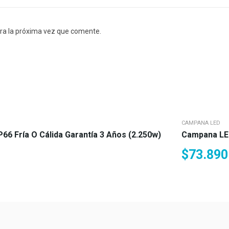
ra la próxima vez que comente.
CAMPANA LED
6 Fría O Cálida Garantía 3 Años (2.250w)
Campana LED
$
73.890