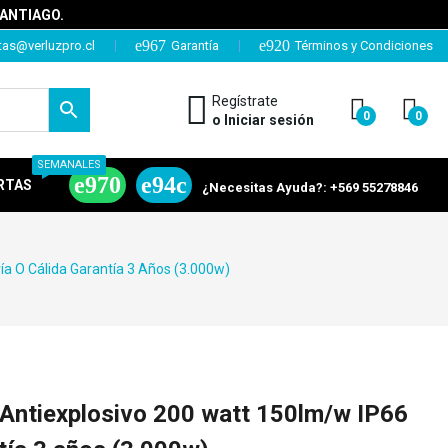
SANTIAGO.
tas@verluzpro.cl
Garantía
Términos y Condiciones
Regístrate
0
0
o Iniciar sesión
SEMANALES
RTAS
¿Necesitas Ayuda?: +569 55278846
a O Cálida Garantía 3 Años (3.000w)
ntiexplosivo 200 watt 150lm/w IP66