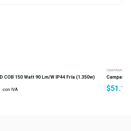
CAMPANA LED
 COB 150 Watt 90 Lm/w IP44 Fría (1.350w)
Campana LE
$
51.19
con IVA