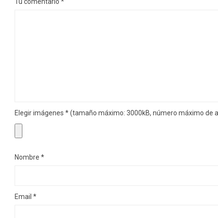
Tu comentario
*
Elegir imágenes
*
(tamaño máximo: 3000kB, número máximo de ar
Nombre
*
Email
*