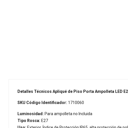
Detalles Técnicos Apliqué de Piso Porta Ampolleta LED E
SKU Código Identificador:
1710060
Luminosidad:
Para ampolleta no Incluida
Tipo Rosca:
E27
Uso:
Exterior, Índice de Protección IP65, alta protección de pol