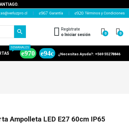
SANTIAGO.
tas@verluzpro.cl
Garantía
Términos y Condiciones
Regístrate
0
0
o Iniciar sesión
SEMANALES
RTAS
¿Necesitas Ayuda?: +569 55278846
orta Ampolleta LED E27 60cm IP65