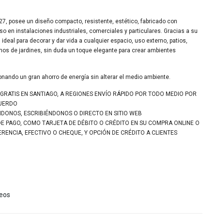
27, posee un diseño compacto, resistente, estético, fabricado con
uso en instalaciones industriales, comerciales y particulares. Gracias a su
ideal para decorar y dar vida a cualquier espacio, uso externo, patios,
inos de jardines, sin duda un toque elegante para crear ambientes
ionando un gran ahorro de energía sin alterar el medio ambiente.
 GRATIS EN SANTIAGO, A REGIONES ENVÍO RÁPIDO POR TODO MEDIO POR
CUERDO
NDONOS, ESCRIBIÉNDONOS O DIRECTO EN SITIO WEB
DE PAGO, COMO TARJETA DE DÉBITO O CRÉDITO EN SU COMPRA ONLINE O
ENCIA, EFECTIVO O CHEQUE, Y OPCIÓN DE CRÉDITO A CLIENTES
seos