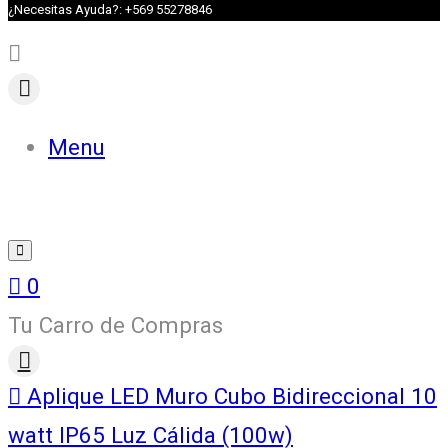
¿Necesitas Ayuda?: +569 55278846
Menu
0
Tu Carro de Compras
Aplique LED Muro Cubo Bidireccional 10
watt IP65 Luz Cálida (100w)