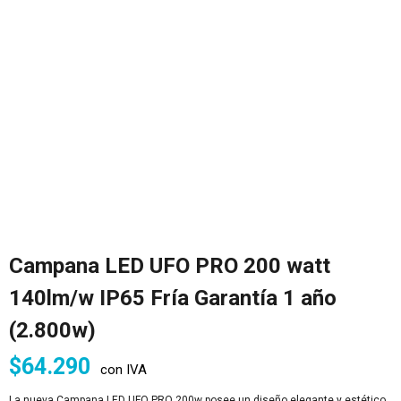
Campana LED UFO PRO 200 watt
140lm/w IP65 Fría Garantía 1 año
(2.800w)
$
64.290
con IVA
La nueva Campana LED UFO PRO 200w posee un diseño elegante y estético