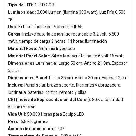
Tipo de LED:
1 LED COB
Luminosidad:
3.000 Lumen (ilumina 300 watt), Luz Fría 6.500
ºK
Uso:
Exterior, Índice de Protección IP65
Carga:
Incluye batería de ion litio recargable 3,2 volt, 5.500
mAh, tiempo de carga 8 horas, 14 horas iluminación
Material Foco:
Aluminio Inyectado
Material Panel Solar:
Silicio Monocristalino de 6 volt 16 watt
Dimensiones Luminaria
: Largo 50 cm, Ancho 21 Cm, Espesor
5,5 cm
Dimensiones Panel:
Largo 35 cm, Ancho 30 cm, Espesor 2 cm
Incluye:
Panel solar, brazo soporte, fijaciones y abrazadera,
luminaria, baterías, control remoto y pilas
CRI (Índice de Representación del Color):
80% alta calidad
de iluminación
Vida Útil:
50.000 Horas para Equipo LED
Peso:
5,8 kilogramos
Ángulo de iluminación:
160º