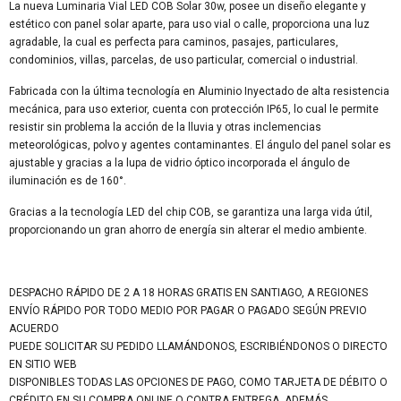
La nueva Luminaria Vial LED COB Solar 30w, posee un diseño elegante y
estético con panel solar aparte, para uso vial o calle, proporciona una luz
agradable, la cual es perfecta para caminos, pasajes, particulares,
condominios, villas, parcelas, de uso particular, comercial o industrial.
Fabricada con la última tecnología en Aluminio Inyectado de alta resistencia
mecánica, para uso exterior, cuenta con protección IP65, lo cual le permite
resistir sin problema la acción de la lluvia y otras inclemencias
meteorológicas, polvo y agentes contaminantes. El ángulo del panel solar es
ajustable y gracias a la lupa de vidrio óptico incorporada el ángulo de
iluminación es de 160°.
Gracias a la tecnología LED del chip COB, se garantiza una larga vida útil,
proporcionando un gran ahorro de energía sin alterar el medio ambiente.
DESPACHO RÁPIDO DE 2 A 18 HORAS GRATIS EN SANTIAGO, A REGIONES
ENVÍO RÁPIDO POR TODO MEDIO POR PAGAR O PAGADO SEGÚN PREVIO
ACUERDO
PUEDE SOLICITAR SU PEDIDO LLAMÁNDONOS, ESCRIBIÉNDONOS O DIRECTO
EN SITIO WEB
DISPONIBLES TODAS LAS OPCIONES DE PAGO, COMO TARJETA DE DÉBITO O
CRÉDITO EN SU COMPRA ONLINE O CONTRA ENTREGA, ADEMÁS