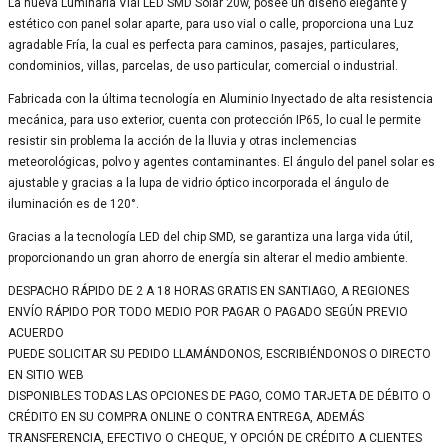
La nueva Luminaria Vial LED SMD Solar 20w, posee un diseño elegante y
estético con panel solar aparte, para uso vial o calle, proporciona una Luz
agradable Fría, la cual es perfecta para caminos, pasajes, particulares,
condominios, villas, parcelas, de uso particular, comercial o industrial.
Fabricada con la última tecnología en Aluminio Inyectado de alta resistencia
mecánica, para uso exterior, cuenta con protección IP65, lo cual le permite
resistir sin problema la acción de la lluvia y otras inclemencias
meteorológicas, polvo y agentes contaminantes. El ángulo del panel solar es
ajustable y gracias a la lupa de vidrio óptico incorporada el ángulo de
iluminación es de 120°.
Gracias a la tecnología LED del chip SMD, se garantiza una larga vida útil,
proporcionando un gran ahorro de energía sin alterar el medio ambiente.
DESPACHO RÁPIDO DE 2 A 18 HORAS GRATIS EN SANTIAGO, A REGIONES
ENVÍO RÁPIDO POR TODO MEDIO POR PAGAR O PAGADO SEGÚN PREVIO
ACUERDO
PUEDE SOLICITAR SU PEDIDO LLAMÁNDONOS, ESCRIBIÉNDONOS O DIRECTO
EN SITIO WEB
DISPONIBLES TODAS LAS OPCIONES DE PAGO, COMO TARJETA DE DÉBITO O
CRÉDITO EN SU COMPRA ONLINE O CONTRA ENTREGA, ADEMÁS
TRANSFERENCIA, EFECTIVO O CHEQUE, Y OPCIÓN DE CRÉDITO A CLIENTES