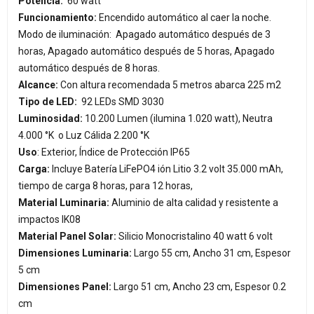
Potencia:
60 watt
Funcionamiento:
Encendido automático al caer la noche.
Modo de iluminación: Apagado automático después de 3
horas, Apagado automático después de 5 horas, Apagado
automático después de 8 horas.
Alcance:
Con altura recomendada 5 metros abarca 225 m2
Tipo de LED:
92 LEDs SMD 3030
Luminosidad:
10.200 Lumen (ilumina 1.020 watt), Neutra
4.000 °K o Luz Cálida 2.200 °K
Uso
: Exterior, Índice de Protección IP65
Carga:
Incluye Batería LiFePO4 ión Litio 3.2 volt 35.000 mAh,
tiempo de carga 8 horas, para 12 horas,
Material Luminaria:
Aluminio de alta calidad y resistente a
impactos IK08
Material Panel Solar:
Silicio Monocristalino 40 watt 6 volt
Dimensiones Luminaria:
Largo 55 cm, Ancho 31 cm, Espesor
5 cm
Dimensiones Panel:
Largo 51 cm, Ancho 23 cm, Espesor 0.2
cm