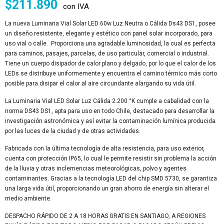
$
211.890
con IVA
La nueva Luminaria Vial Solar LED 60w Luz Neutra o Cálida Ds43 DS1, posee
un diseño resistente, elegante y estético con panel solar incorporado, para
uso vial o calle. Proporciona una agradable luminosidad, la cual es perfecta
para caminos, pasajes, parcelas, de uso particular, comercial o industrial.
Tiene un cuerpo disipador de calor plano y delgado, por lo que el calor de los
LEDs se distribuye uniformemente y encuentra el camino térmico más corto
posible para disipar el calor al aire circundante alargando su vida útil.
La Luminaria Vial LED Solar Luz Cálida 2.200 °K cumple a cabalidad con la
norma DS43 DS1, apta para uso en todo Chile, destacado para desarrollar la
investigación astronómica y así evitar la contaminación lumínica producida
por las luces de la ciudad y de otras actividades.
Fabricada con la última tecnología de alta resistencia, para uso exterior,
cuenta con protección IP65, lo cual le permite resistir sin problema la acción
de la lluvia y otras inclemencias meteorológicas, polvo y agentes
contaminantes. Gracias a la tecnología LED del chip SMD 5730, se garantiza
una larga vida útil, proporcionando un gran ahorro de energía sin alterar el
medio ambiente.
DESPACHO RÁPIDO DE 2 A 18 HORAS GRATIS EN SANTIAGO, A REGIONES