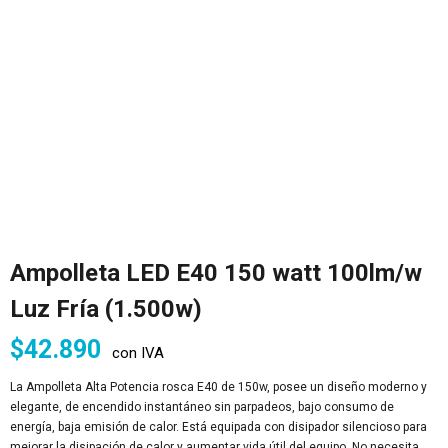
Ampolleta LED E40 150 watt 100lm/w
Luz Fría (1.500w)
$
42.890
con IVA
La Ampolleta Alta Potencia rosca E40 de 150w, posee un diseño moderno y
elegante, de encendido instantáneo sin parpadeos, bajo consumo de
energía, baja emisión de calor. Está equipada con disipador silencioso para
mejorar la disipación de calor y aumentar vida útil del equipo. No necesita