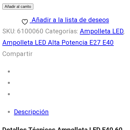
LED
Añadir al carrito
E40
Añadir a la lista de deseos
60
SKU:
6100060
Categorías:
Ampolleta LED
,
watt
Ampolleta LED Alta Potencia E27 E40
90lm/w
Compartir
Luz
Fría
(540w)
cantidad
Descripción
Detalles Técnicos Ampolleta LED E40 60