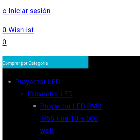
o Iniciar sesión
0
Wishlist
0
Comprar por Categoría
Proyector LED
Proyector LED
Proyector LED SMD
IP66 Fría 10 a 500
watt