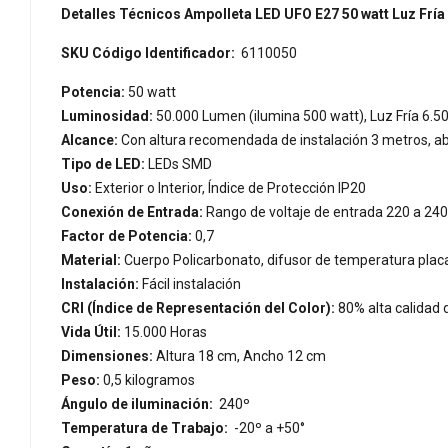
Detalles Técnicos Ampolleta LED UFO E27 50 watt Luz Fría
SKU Código Identificador:
6110050
Potencia:
50 watt
Luminosidad:
50.000 Lumen (ilumina 500 watt), Luz Fría 6.5
Alcance:
Con altura recomendada de instalación 3 metros, a
Tipo de LED:
LEDs SMD
Uso:
Exterior o Interior, Índice de Protección IP20
Conexión de Entrada:
Rango de voltaje de entrada 220 a 240 
Factor de Potencia:
0,7
Material:
Cuerpo Policarbonato, difusor de temperatura plac
Instalación:
Fácil instalación
CRI (Índice de Representación del Color):
80% alta calidad 
Vida Útil:
15.000 Horas
Dimensiones:
Altura 18 cm, Ancho 12 cm
Peso:
0,5 kilogramos
Ángulo de iluminación:
240º
Temperatura de Trabajo:
-20º a +50°