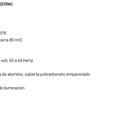
 (500w)
00°K
barca 80 mt2
volt, 50 a 60 Hertz
a de aluminio, cubierta policarbonato empavonado
de iluminación