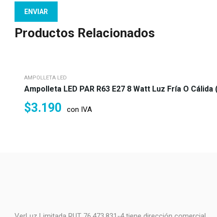
Productos Relacionados
AMPOLLETA LED
Ampolleta LED PAR R63 E27 8 Watt Luz Fría O Cálida 
$
3.190
con IVA
VerLuz Limitada RUT 76.473.831-4 tiene dirección comercial