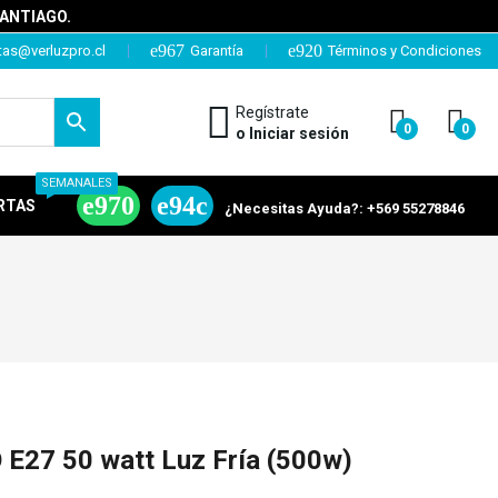
SANTIAGO.
tas@verluzpro.cl
Garantía
Términos y Condiciones
Regístrate
0
0
o Iniciar sesión
SEMANALES
RTAS
¿Necesitas Ayuda?: +569 55278846
 E27 50 watt Luz Fría (500w)