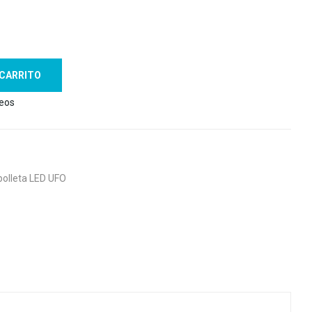
 CARRITO
seos
olleta LED UFO