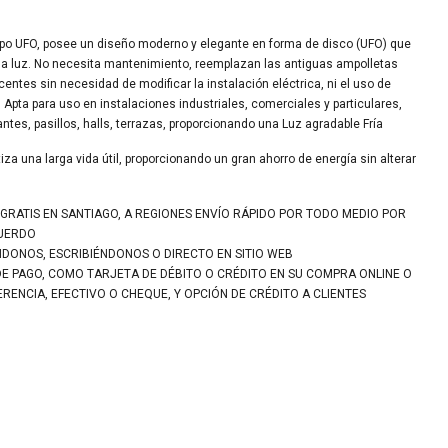
ipo UFO, posee un diseño moderno y elegante en forma de disco (UFO) que
 la luz. No necesita mantenimiento, reemplazan las antiguas ampolletas
ntes sin necesidad de modificar la instalación eléctrica, ni el uso de
Apta para uso en instalaciones industriales, comerciales y particulares,
antes, pasillos, halls, terrazas, proporcionando una Luz agradable Fría
iza una larga vida útil, proporcionando un gran ahorro de energía sin alterar
 GRATIS EN SANTIAGO, A REGIONES ENVÍO RÁPIDO POR TODO MEDIO POR
CUERDO
NDONOS, ESCRIBIÉNDONOS O DIRECTO EN SITIO WEB
DE PAGO, COMO TARJETA DE DÉBITO O CRÉDITO EN SU COMPRA ONLINE O
ENCIA, EFECTIVO O CHEQUE, Y OPCIÓN DE CRÉDITO A CLIENTES