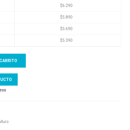
$
6.290
$
5.890
$
5.690
$
5.390
 CARRITO
DUCTO
seos
 Muro