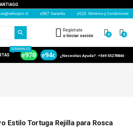
SANTIAGO.
tas@verluzpro.cl
Garantía
Términos y Condiciones
Regístrate
0
0
o Iniciar sesión
SEMANALES
RTAS
¿Necesitas Ayuda?: +569 55278846
o Estilo Tortuga Rejilla para Rosca