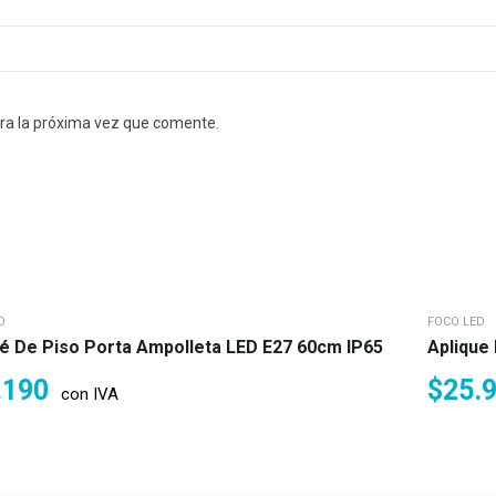
ra la próxima vez que comente.
D
FOCO LED
ué De Piso Porta Ampolleta LED E27 60cm IP65
Aplique
.190
$
25.
con IVA