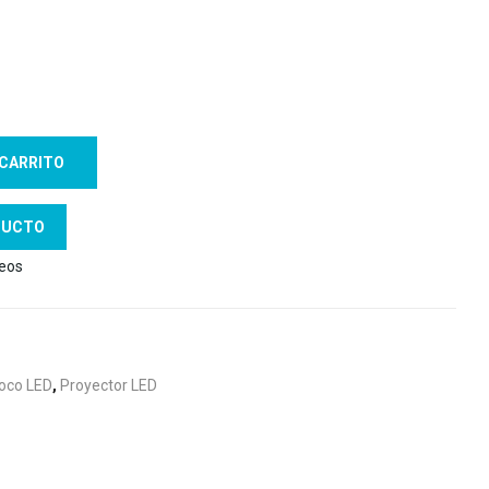
 CARRITO
DUCTO
seos
oco LED
,
Proyector LED