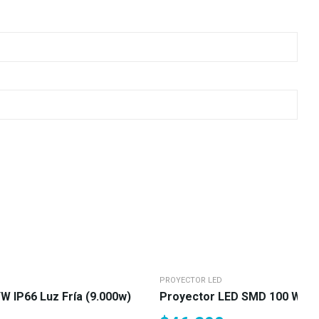
PROYECTOR LED
 IP66 Luz Fría (9.000w)
Proyector LED SMD 100 Watt B