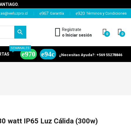
SANTIAGO.
tas@verluzpro.cl
Garantía
Términos y Condiciones
Regístrate
0
0
o Iniciar sesión
SEMANALES
RTAS
¿Necesitas Ayuda?: +569 55278846
0 watt IP65 Luz Cálida (300w)