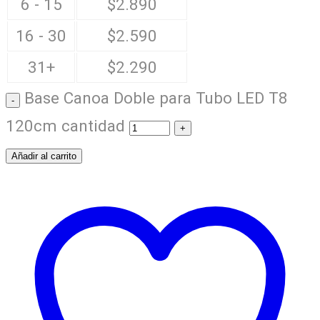
6 - 15
$
2.890
16 - 30
$
2.590
31+
$
2.290
Base Canoa Doble para Tubo LED T8
120cm cantidad
Añadir al carrito