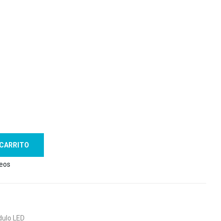
 CARRITO
seos
dulo LED