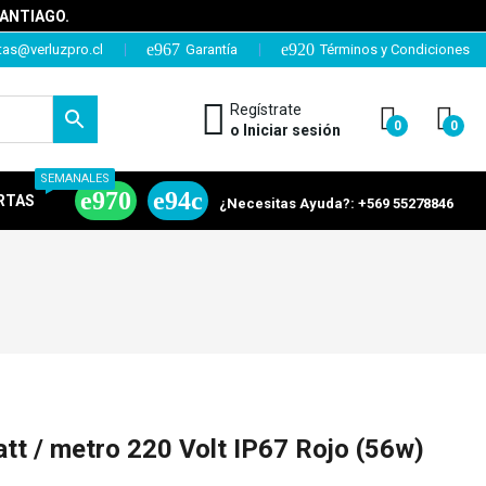
SANTIAGO.
tas@verluzpro.cl
Garantía
Términos y Condiciones
Regístrate
0
0
o Iniciar sesión
SEMANALES
RTAS
¿Necesitas Ayuda?: +569 55278846
tt / metro 220 Volt IP67 Rojo (56w)