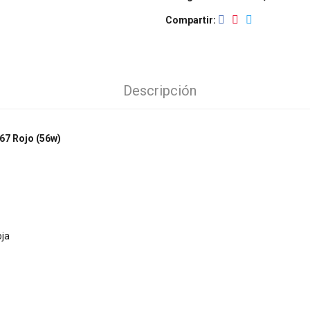
Compartir
Descripción
P67 Rojo (56w)
oja