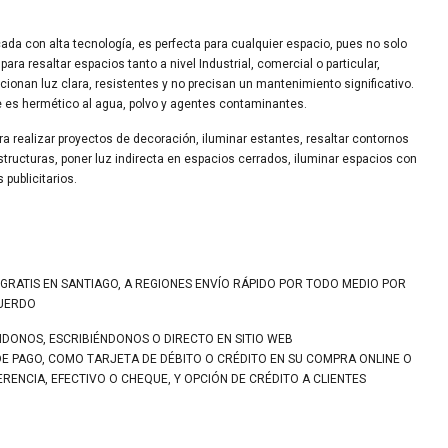
cada con alta tecnología, es perfecta para cualquier espacio, pues no solo
para resaltar espacios tanto a nivel Industrial, comercial o particular,
onan luz clara, resistentes y no precisan un mantenimiento significativo.
e es hermético al agua, polvo y agentes contaminantes.
ra realizar proyectos de decoración, iluminar estantes, resaltar contornos
structuras, poner luz indirecta en espacios cerrados, iluminar espacios con
 publicitarios.
 GRATIS EN SANTIAGO, A REGIONES ENVÍO RÁPIDO POR TODO MEDIO POR
CUERDO
NDONOS, ESCRIBIÉNDONOS O DIRECTO EN SITIO WEB
DE PAGO, COMO TARJETA DE DÉBITO O CRÉDITO EN SU COMPRA ONLINE O
ENCIA, EFECTIVO O CHEQUE, Y OPCIÓN DE CRÉDITO A CLIENTES