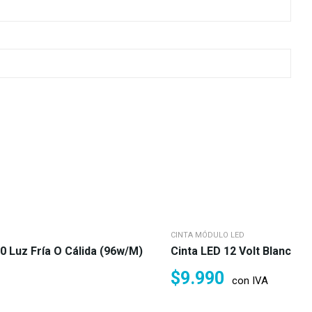
CINTA MÓDULO LED
0 Luz Fría O Cálida (96w/m)
Cinta LED 12 Volt Blanco 
$
9.990
con IVA