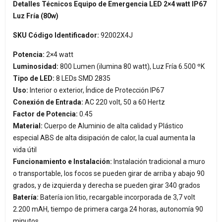
Detalles Técnicos Equipo de Emergencia LED 2×4 watt IP67
Luz Fría (80w)
SKU Código Identificador:
92002X4J
Potencia:
2×4 watt
Luminosidad:
800 Lumen (ilumina 80 watt), Luz Fría 6.500 ºK
Tipo de LED:
8 LEDs SMD 2835
Uso:
Interior o exterior, Índice de Protección IP67
Conexión de Entrada:
AC 220 volt, 50 a 60 Hertz
Factor de Potencia:
0.45
Material:
Cuerpo de Aluminio de alta calidad y Plástico
especial ABS de alta disipación de calor, la cual aumenta la
vida útil
Funcionamiento e Instalación:
Instalación tradicional a muro
o transportable, los focos
se pueden girar de arriba y abajo 90
grados, y de izquierda y derecha se pueden girar 340 grados
Batería:
Batería ion litio, recargable incorporada de 3,7 volt
2.200 mAH, tiempo de primera carga 24 horas, autonomía 90
minutos