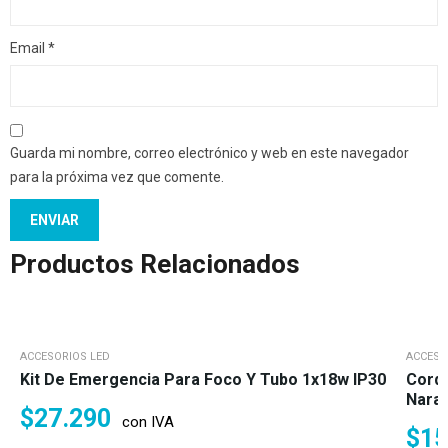
Email
*
Guarda mi nombre, correo electrónico y web en este navegador
para la próxima vez que comente.
Productos Relacionados
ACCESORIOS LED
ACCESO
Kit De Emergencia Para Foco Y Tubo 1x18w IP30
Cordó
Nara
$
27.290
con IVA
$
15