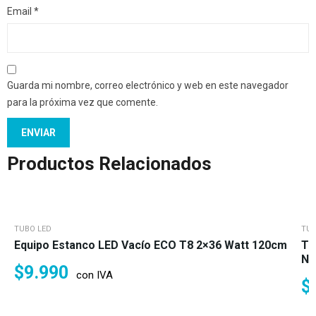
Email
*
Guarda mi nombre, correo electrónico y web en este navegador
para la próxima vez que comente.
Productos Relacionados
TUBO LED
TUB
Equipo Estanco LED Vacío ECO T8 2×36 Watt 120cm
Tu
Ne
$
9.990
con IVA
$