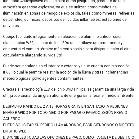
luminaria Antiexplosiva es apta para áreas peligrosas, producto de una
atmosfera gaseosa explosiva, ya que se utilizan como medios de
iluminación en zonas de riesgo de explosión, tales como mineras, refinerías
de petróleo, químicas, depósitos de líquidos inflamables, estaciones de
servicios.
Cuerpo fabricado íntegramente en aleación de aluminio anticorrosión
clasificación WF2, el calor de los LEDs se distribuye uniformemente y
encuentra el camino térmico más corto posible para disipar el calor al aire
circundante alargando su vida útil.
Puede ser instalada en el interior o exterior, ya que cuenta con protección
IP66, lo cual le permite resistir la acción de la lluvia y otras inclemencias
meteorológicas, polvo agentes contaminantes.
Gracias a la tecnología LED del chip SMD Philips, se garantiza una larga vida
útil, proporcionando un gran ahorro de energía sin alterar el medio ambiente.
DESPACHO RÁPIDO DE 2 A 18 HORAS GRATIS EN SANTIAGO, A REGIONES
ENVÍO RÁPIDO POR TODO MEDIO POR PAGAR O PAGADO SEGÚN PREVIO
ACUERDO
PUEDE SOLICITAR SU PEDIDO LLAMÁNDONOS, ESCRIBIÉNDONOS O DIRECTO
EN SITIO WEB
DISPONIBLES TODAS LAS OPCIONES DE PAGO, COMO TARJETA DE DÉBITO O