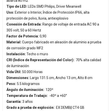
abarca 80 m2
Tipo de LED:
LEDs SMD Philips, Driver Meanwell
Uso:
Exterior o Interior, Índice de Protección IP66, alta
protección de polvo, lluvia, antiexplosivo
Conexión de Entrada:
Rango de voltaje de entrada AC 90 a
305 volt, 50 a 60 Hertz
Factor de Potencia:
0,90
Material:
Cuerpo fabricado en aleación de aluminio a prueba
de corrosión grado WF2
Instalación:
Techo o muro
CRI (Índice de Representación del Color):
70% alta calidad
de iluminación
Vida Útil:
50.000 Horas
Dimensiones:
Largo 131.5 cm, Ancho 13 cm, Alto 8 cm
Peso:
5.5 kilogramos
Ángulo de iluminación:
120º
Temperatura de Trabajo:
-40º a +60°
Garantía:
3 años
Grado a prueba de explosión:
EX DEMB|| CT4 GB