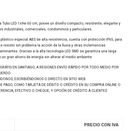
a Tubo LED 1x9w 60 cm, posee un diseño compacto, resistente, elegante y
es industriales, comerciales, condominios y particulares.
 plástico especial ABS de alta resistencia, cuenta con protección IP65, para
mite resistir sin problema la acción de la lluvia y otras inclemencias
ntaminantes.
Gracias a la a
lta tecnología LED SMD se garantiza una larga
do un gran ahorro de energía sin alterar el medio ambiente.
 GRATIS EN SANTIAGO, A REGIONES ENVÍO RÁPIDO POR TODO MEDIO POR
CUERDO
NDONOS, ESCRIBIÉNDONOS O DIRECTO EN SITIO WEB
DE PAGO, COMO TARJETA DE DÉBITO O CRÉDITO EN SU COMPRA ONLINE O
ENCIA, EFECTIVO O CHEQUE, Y OPCIÓN DE CRÉDITO A CLIENTES
PRECIO CON IVA