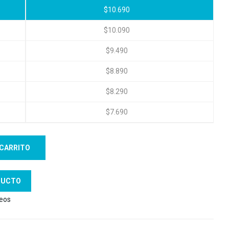
$
10.690
$
10.090
$
9.490
$
8.890
$
8.290
$
7.690
 CARRITO
DUCTO
seos