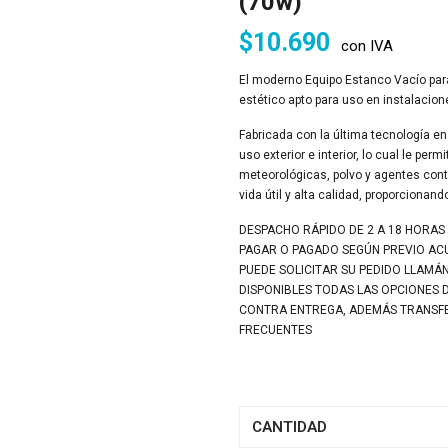
(70w)
$
10.690
con IVA
El moderno Equipo Estanco Vacío par
estético apto para uso en instalacion
Fabricada con la última tecnología en
uso exterior e interior, lo cual le per
meteorológicas, polvo y agentes co
vida útil y alta calidad, proporcionan
DESPACHO RÁPIDO DE 2 A 18 HORAS
PA
GAR O PAGADO SEGÚN PREVIO A
PUEDE SOLICITAR SU PEDIDO LLAMÁ
DISPONIBLES TODAS LAS OPCIONES 
CONTRA ENTREGA, ADEMÁS TRANSFER
FRECUENTES
CANTIDAD