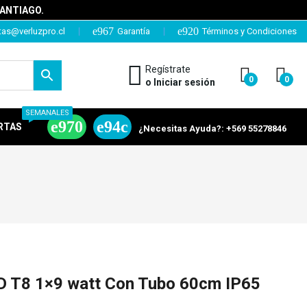
SANTIAGO.
tas@verluzpro.cl
Garantía
Términos y Condiciones
Regístrate
0
0
o Iniciar sesión
SEMANALES
RTAS
¿Necesitas Ayuda?: +569 55278846
D T8 1×9 watt Con Tubo 60cm IP65