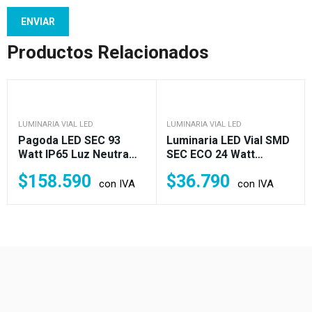
Productos Relacionados
LUMINARIA VIAL LED
LUMINARIA VIAL LED
Pagoda LED SEC 93
Luminaria LED Vial SMD
Watt IP65 Luz Neutra
SEC ECO 24 Watt
(1.260w)
80lm/w IP65 Fría (190w)
$
158.590
$
36.790
con IVA
con IVA