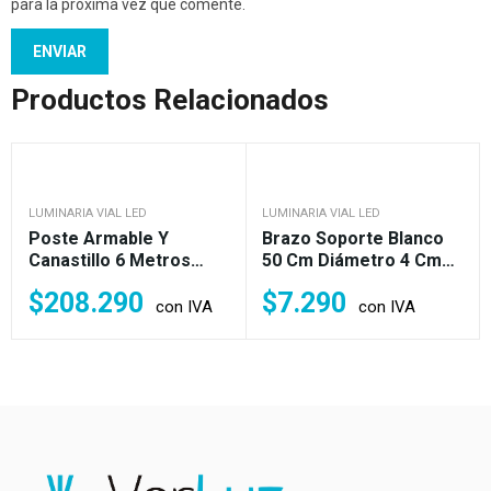
para la próxima vez que comente.
Productos Relacionados
LUMINARIA VIAL LED
LUMINARIA VIAL LED
Poste Armable Y
Brazo Soporte Blanco
Canastillo 6 Metros
50 Cm Diámetro 4 Cm
Para Luminaria Vial Y
Para Luminaria Vial LED
$
208.290
$
7.290
Pagoda LED
con IVA
con IVA