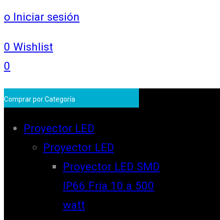
o Iniciar sesión
0
Wishlist
0
Comprar por Categoría
Proyector LED
Proyector LED
Proyector LED SMD
IP66 Fría 10 a 500
watt