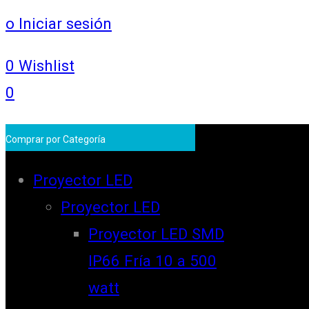
o Iniciar sesión
0
Wishlist
0
Comprar por Categoría
Proyector LED
Proyector LED
Proyector LED SMD
IP66 Fría 10 a 500
watt