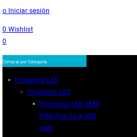
o Iniciar sesión
0
Wishlist
0
Comprar por Categoría
Proyector LED
Proyector LED
Proyector LED SMD
IP66 Fría 10 a 500
watt