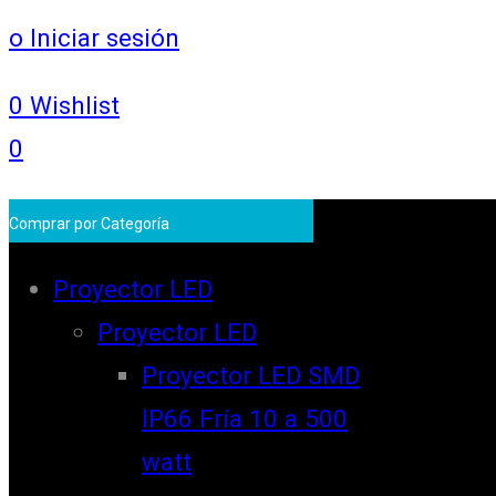
o Iniciar sesión
0
Wishlist
0
Comprar por Categoría
Proyector LED
Proyector LED
Proyector LED SMD
IP66 Fría 10 a 500
watt