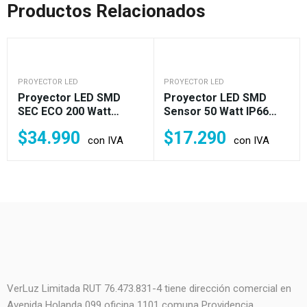
Productos Relacionados
PROYECTOR LED
PROYECTOR LED
Proyector LED SMD
Proyector LED SMD
SEC ECO 200 Watt
Sensor 50 Watt IP66
120lm/w IP65 Fría O
Frío (400w)
$
34.990
$
17.290
Cálida Garantía 1 Año
con IVA
con IVA
(2.400 W)
VerLuz Limitada RUT 76.473.831-4 tiene dirección comercial en
Avenida Holanda 099 oficina 1101 comuna Providencia,