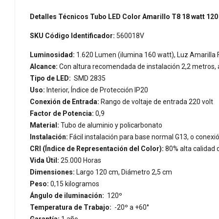
Detalles Técnicos Tubo LED Color Amarillo T8 18 watt 120
SKU Código Identificador:
560018V
Luminosidad:
1.620 Lumen (ilumina 160 watt), Luz Amarilla F
Alcance:
Con altura recomendada de instalación 2,2 metros,
Tipo de LED:
SMD 2835
Uso:
Interior, Índice de Protección IP20
Conexión de Entrada:
Rango de voltaje de entrada 220 volt
Factor de Potencia:
0,9
Material:
Tubo de aluminio y policarbonato
Instalación:
Fácil instalación para base normal G13, o conexió
CRI (Índice de Representación del Color):
80% alta calidad 
Vida Útil:
25.000 Horas
Dimensiones:
Largo 120 cm, Diámetro 2,5 cm
Peso:
0,15 kilogramos
Ángulo de iluminación:
120º
Temperatura de Trabajo:
-20º a +60°