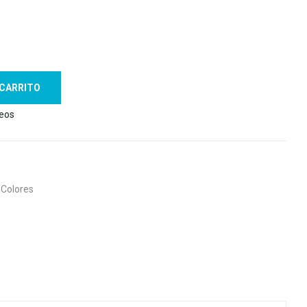
 CARRITO
seos
 Colores