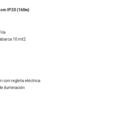
 cm IP20 (160w)
ría
 abarca 10 mt2
n con regleta eléctrica
de iluminación