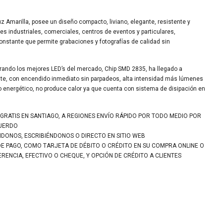
 Amarilla, posee un diseño compacto, liviano, elegante, resistente y
nes industriales, comerciales, centros de eventos y particulares,
onstante que permite grabaciones y fotografías de calidad sin
orando los mejores LED’s del mercado, Chip SMD 2835, ha llegado a
nte, con encendido inmediato sin parpadeos, alta intensidad más lúmenes
umo energético, no produce calor ya que cuenta con sistema de disipación en
 GRATIS EN SANTIAGO, A REGIONES ENVÍO RÁPIDO POR TODO MEDIO POR
CUERDO
NDONOS, ESCRIBIÉNDONOS O DIRECTO EN SITIO WEB
DE PAGO, COMO TARJETA DE DÉBITO O CRÉDITO EN SU COMPRA ONLINE O
ENCIA, EFECTIVO O CHEQUE, Y OPCIÓN DE CRÉDITO A CLIENTES