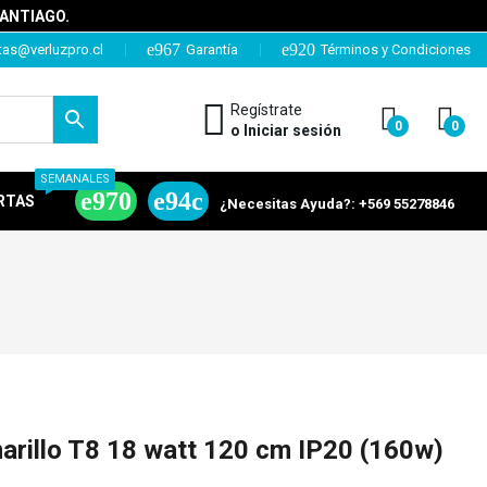
SANTIAGO.
tas@verluzpro.cl
Garantía
Términos y Condiciones
Regístrate
0
0
o Iniciar sesión
SEMANALES
RTAS
¿Necesitas Ayuda?: +569 55278846
arillo T8 18 watt 120 cm IP20 (160w)