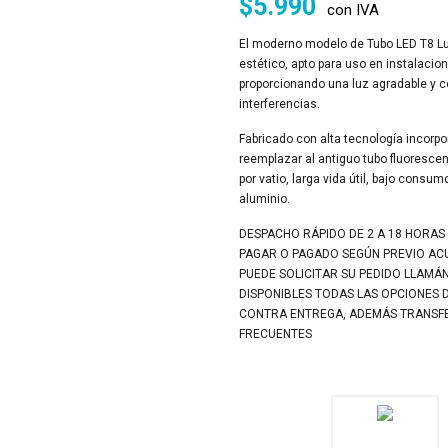
$
5.990
con IVA
El moderno modelo de Tubo LED T8 Luz
estético, apto para uso en instalacio
proporcionando una luz agradable y c
interferencias.
Fabricado con alta tecnología incorp
reemplazar al antiguo tubo fluoresce
por vatio, larga vida útil, bajo cons
aluminio.
DESPACHO RÁPIDO DE 2 A 18 HORAS
PAGAR O PAGADO SEGÚN PREVIO A
PUEDE SOLICITAR SU PEDIDO LLAMÁ
DISPONIBLES TODAS LAS OPCIONES 
CONTRA ENTREGA, ADEMÁS TRANSFER
FRECUENTES