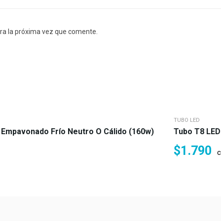
ra la próxima vez que comente.
TUBO LED
 Empavonado Frío Neutro O Cálido (160w)
Tubo T8 LED
$
1.790
c