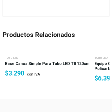
Productos Relacionados
TUBO LED
TUBO LED
Base Canoa Simple Para Tubo LED T8 120cm
Equipo C
Policarb
$
3.290
con IVA
$
6.39