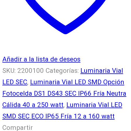
IP65
Fría
o
Cálida
(1.100w)
Añadir a la lista de deseos
cantidad
SKU:
2200100
Categorías:
Luminaria Vial
LED SEC
,
Luminaria Vial LED SMD Opción
Fotocelda DS1 DS43 SEC IP66 Fría Neutra
Cálida 40 a 250 watt
,
Luminaria Vial LED
SMD SEC ECO IP65 Fría 12 a 160 watt
Compartir