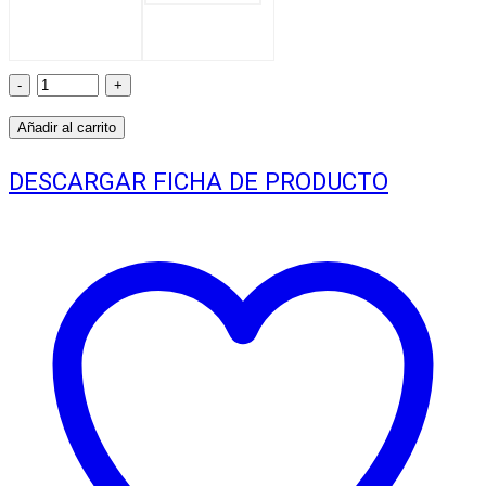
Luminaria
LED
Añadir al carrito
Vial
DESCARGAR FICHA DE PRODUCTO
SMD
SEC
DS43
ECO
100
watt
110lm/w