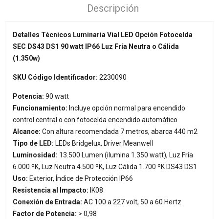
Descripción
Detalles Técnicos Luminaria Vial LED Opción Fotocelda
SEC DS43 DS1 90 watt IP66 Luz Fría Neutra o Cálida
(1.350w)
SKU Código Identificador:
2230090
Potencia:
90 watt
Funcionamiento:
Incluye opción normal para encendido
control central o con fotocelda encendido automático
Alcance:
Con altura recomendada 7 metros, abarca 440 m2
Tipo de LED:
LEDs Bridgelux, Driver Meanwell
Luminosidad:
13.500 Lumen (ilumina 1.350 watt), Luz Fría
6.000 ºK, Luz Neutra 4.500 ºK, Luz Cálida 1.700 ºK DS43 DS1
Uso:
Exterior, Índice de Protección IP66
Resistencia al Impacto:
IK08
Conexión de Entrada:
AC 100 a 227 volt, 50 a 60 Hertz
Factor de Potencia:
> 0,98