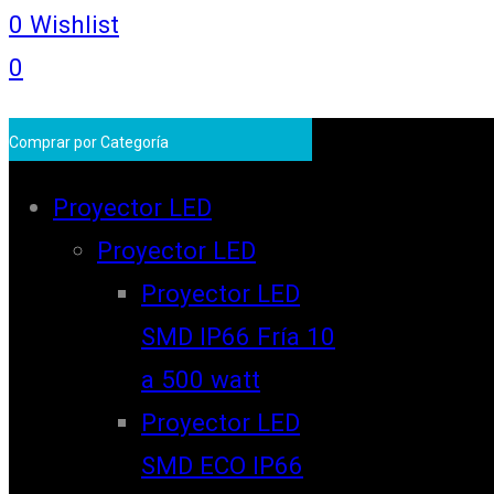
0
Wishlist
0
Comprar por Categoría
Proyector LED
Proyector LED
Proyector LED
SMD IP66 Fría 10
a 500 watt
Proyector LED
SMD ECO IP66