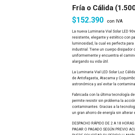
Fría o Cálida (1.50
$
152.390
con IVA
La nueva Luminaria Vial Solar LED 90
resistente, elegante y estético con p
luminosidad, la cual es perfecta para 
industrial. Tiene un cuerpo disipador 
uniformemente y encuentra el camino t
alargando su vida útil.
La Luminaria Vial LED Solar Luz Cálid
de Antofagasta, Atacama y Coquimbo d
astronómica y así evitar la contamina
Fabricada con la última tecnología de 
permite resistir sin problema la acci
contaminantes. Gracias a la tecnologí
un gran ahorro de energía sin alterar
DESPACHO RÁPIDO DE 2 A 18 HORAS
PAGAR O PAGADO SEGÚN PREVIO A