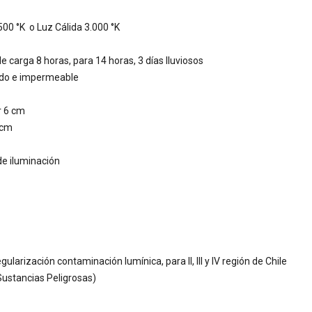
500 °K o Luz Cálida 3.000 °K
 carga 8 horas, para 14 horas, 3 días lluviosos
lado e impermeable
r 6 cm
 cm
de iluminación
larización contaminación lumínica, para II, III y IV región de Chile
ustancias Peligrosas)