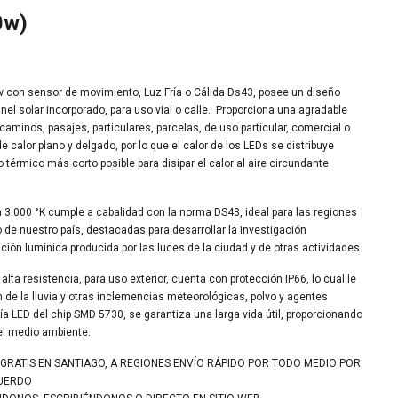
0w)
w con sensor de movimiento, Luz Fría o Cálida Ds43, posee un diseño
anel solar incorporado, para uso vial o calle. Proporciona una agradable
caminos, pasajes, particulares, parcelas, de uso particular, comercial o
de calor plano y delgado, por lo que el calor de los LEDs se distribuye
érmico más corto posible para disipar el calor al aire circundante
a 3.000 °K cumple a cabalidad con la norma DS43, ideal para las regiones
e nuestro país, destacadas para desarrollar la investigación
ción lumínica producida por las luces de la ciudad y de otras actividades.
alta resistencia, para uso exterior, cuenta con protección IP66, lo cual le
ón de la lluvia y otras inclemencias meteorológicas, polvo y agentes
a LED del chip SMD 5730, se garantiza una larga vida útil, proporcionando
 el medio ambiente.
 GRATIS EN SANTIAGO, A REGIONES ENVÍO RÁPIDO POR TODO MEDIO POR
CUERDO