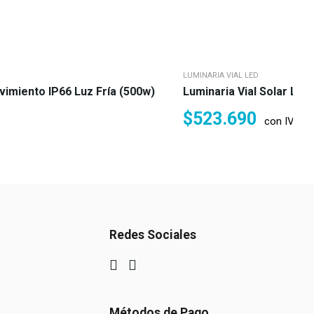
LUMINARIA VIAL LED
vimiento IP66 Luz Fría (500w)
Luminaria Vial Solar LED
$
523.690
con IVA
Redes Sociales
Métodos de Pago