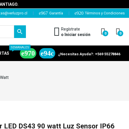
SANTIAGO.
tas@verluzpro.cl
Garantía
Términos y Condiciones
Regístrate
0
0
o Iniciar sesión
SEMANALES
RTAS
¿Necesitas Ayuda?: +569 55278846
 Watt
ar LED DS43 90 watt Luz Sensor IP66