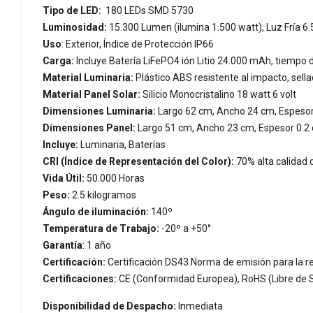
Tipo de LED:
180 LEDs SMD 5730
Luminosidad:
15.300 Lumen (ilumina 1.500 watt), Luz Fría 6.
Uso
: Exterior, Índice de Protección IP66
Carga:
Incluye Batería LiFePO4 ión Litio 24.000 mAh, tiempo de
Material Luminaria:
Plástico ABS resistente al impacto, sel
Material Panel Solar:
Silicio Monocristalino 18 watt 6 volt
Dimensiones Luminaria:
Largo 62 cm, Ancho 24 cm, Espeso
Dimensiones Panel:
Largo 51 cm, Ancho 23 cm, Espesor 0.2
Incluye:
Luminaria, Baterías
CRI (Índice de Representación del Color):
70% alta calidad 
Vida Útil:
50.000 Horas
Peso:
2.5 kilogramos
Ángulo de iluminación:
140º
Temperatura de Trabajo:
-20º a +50°
Garantía
: 1 año
Certificación:
Certificación DS43 Norma de emisión para la regu
Certificaciones:
CE (Conformidad Europea), RoHS (Libre de S
Disponibilidad de Despacho:
Inmediata