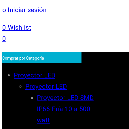
o Iniciar sesión
0
Wishlist
0
Comprar por Categoría
Proyector LED
Proyector LED
Proyector LED SMD
IP66 Fría 10 a 500
watt