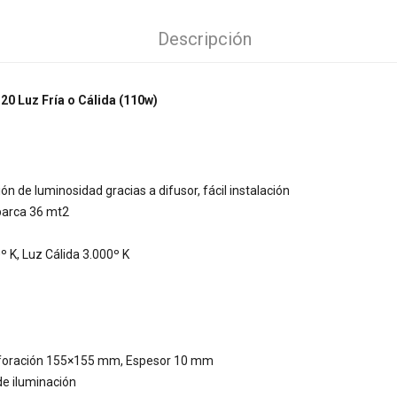
Descripción
0 Luz Fría o Cálida (110w)
n de luminosidad gracias a difusor, fácil instalación
barca 36 mt2
º K, Luz Cálida 3.000º K
rforación 155×155 mm, Espesor 10 mm
de iluminación