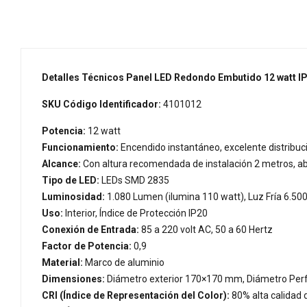
Detalles Técnicos Panel LED Redondo Embutido 12 watt IP2
SKU Código Identificador:
4101012
Potencia:
12 watt
Funcionamiento:
Encendido instantáneo, excelente distribució
Alcance:
Con altura recomendada de instalación 2 metros, a
Tipo de LED:
LEDs SMD 2835
Luminosidad:
1.080 Lumen (ilumina 110 watt), Luz Fría 6.500
Uso:
Interior, Índice de Protección IP20
Conexión de Entrada:
85 a 220 volt AC, 50 a 60 Hertz
Factor de Potencia:
0,9
Material:
Marco de aluminio
Dimensiones:
Diámetro exterior 170×170 mm, Diámetro Pe
CRI (Índice de Representación del Color):
80% alta calidad 