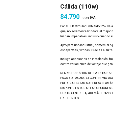
Cálida (110w)
$
4.790
con IVA
Panel LED Circular Embutido 12w de al
que, no solamente brindará el mejor n
luzcan impecables, incluso cuando e
Apto para uso industrial, comercial o pa
escaparates, vitrinas. Gracias a su te
Incluye accesorios de instalación, fu
contra variaciones de voltaje que gara
DESPACHO RÁPIDO DE 2 A 18 HORAS
PAGAR O PAGADO SEGÚN PREVIO A
PUEDE SOLICITAR SU PEDIDO LLAMÁ
DISPONIBLES TODAS LAS OPCIONES 
CONTRA ENTREGA, ADEMÁS TRANSFER
FRECUENTES