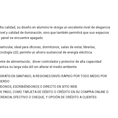
ta calidad, su diseño en aluminio le otorga un excelente nivel de elegancia
ivel y calidad de iluminación, sino que también permitirá que sus espacios
l panel se encuentre apagado.
rticular, ideal para oficinas, dormitorios, salas de estar, librerías,
cnología LED, permite un ahorro sustancial de energía eléctrica.
ente de alimentación, driver controlador y protector de alta capacidad
ntiza su larga vida útil sin alterar el medio ambiente.
 GRATIS EN SANTIAGO, A REGIONES ENVÍO RÁPIDO POR TODO MEDIO POR
CUERDO
NDONOS, ESCRIBIÉNDONOS O DIRECTO EN SITIO WEB
DE PAGO, COMO TARJETA DE DÉBITO O CRÉDITO EN SU COMPRA ONLINE O
ENCIA, EFECTIVO O CHEQUE, Y OPCIÓN DE CRÉDITO A CLIENTES