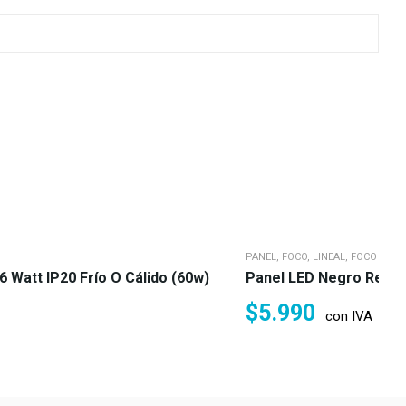
PANEL, FOCO, LINEAL, FOCO RIEL 
Watt IP20 Frío O Cálido (60w)
Panel LED Negro Redond
$
5.990
con IVA